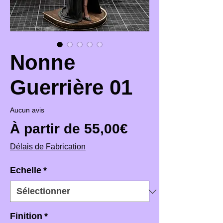
Nonne
Guerrière 01
Aucun avis
Prix promotio
À partir de
55,00€
Délais de Fabrication
Echelle
*
Finition
*