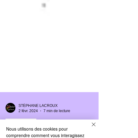
STÉPHANE LACROUX
2 févr. 2024
7 min de lecture
Nous utilisons des cookies pour
FIGURINES
comprendre comment vous interagissez