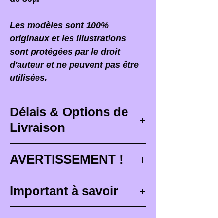
Les modèles sont 100%
originaux et les illustrations
sont protégées par le droit
d'auteur et ne peuvent pas être
utilisées.
Délais & Options de
Livraison
Délais de livraison
AVERTISSEMENT !
Les délais de livraison
Lorsque vous recevez votre
Important à savoir
correspondent à des délais
commande,
il est PRIMORDIAL
maximum de conception (
3 à 4
d'ouvrir votre colis devant le
Les figurines Brutes (non
semaines
), de peinture pour les