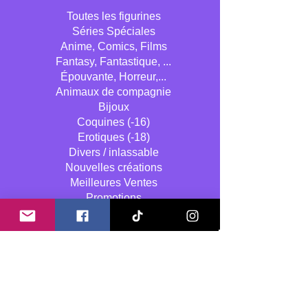
Toutes les figurines
Séries Spéciales
Anime, Comics, Films
Fantasy, Fantastique, ...
Épouvante, Horreur,...
Animaux de compagnie
Bijoux
Coquines (-16)
Erotiques (-18)
Divers / inlassable
Nouvelles créations
Meilleures Ventes
Promotions
Stages & cours de peinture
A propos de nous
Qui sommes nous