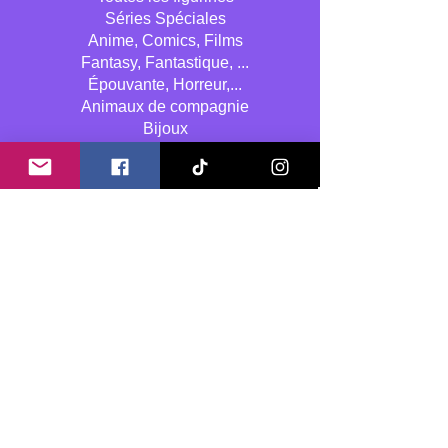
Séries Spéciales
Anime, Comics, Films
Fantasy, Fantastique, ...
Épouvante, Horreur,...
Animaux de compagnie
Bijoux
Coquines (-16)
Erotiques (-18)
Divers / inlassable
Nouvelles créations
Meilleures Ventes
Promotions
Stages & cours de peinture
A propos de nous
Qui sommes nous
La fabrication des figurines
La peinture des figurines