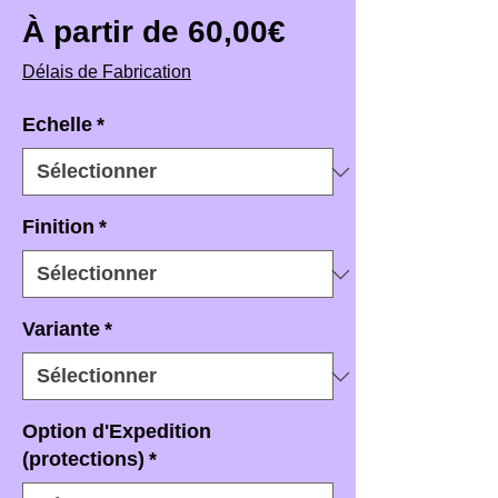
Prix promotio
À partir de
60,00€
Délais de Fabrication
Echelle
*
Finition
*
Variante
*
Option d'Expedition
(protections)
*