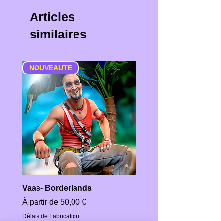
polystyrène. C'est la solution la
Pour nos figurines nous
Articles
Les empreintes de supports
plus économique mais la plus
utilisons 5 échelles différentes
similaires
dues à la conception sont
risquée (dégâts ou casse sur la
:
maintenues aussi petites que
figurine)
possible. Elles peuvent être
1/18
correspond à environ
NOUVEAUTE
NOUVEAUTE
visible en version non peinte.
Ce
Insert en polystyrène expansé
3″3/4 100 mm
n'est pas un motif de
- La commande est insérée
1/12
correspond à environ
réclamation
(c’est.f. voir plus
dans un bloc de polystyrene
6″ 150 mm
haut).
expansé ce qui prévient tous
1/9
correspond à environ
mouvements dans le carton et
8″ 200 mm
Il est possible que la figurine soit
assure une sécurité contre la
1/6
correspond à environ
livrée en
plusieurs pièces à
casse et les dégâts. c'est la
12″ 300 mm
assembler
selon sa taille et sa
solution conseillée pour les
1/4
correspond à environ
conception.
Vaas- Borderlands
Astérix Et Obélix - Di
figurines brutes (non peintes)
18″ 450 mm
Prix promotionnel
Prix promotionnel
À partir de
50,00 €
À partir de
Insert en mousse epe
- c'est la
Délais de Fabrication
Délais de Fabrication
La correspondance se mesure