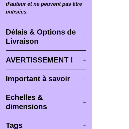
d'auteur et ne peuvent pas être
utilisées.
Délais & Options de
Livraison
Délais de livraison
AVERTISSEMENT !
Les délais de livraison
Lorsque vous recevez votre
Important à savoir
correspondent à des délais
commande,
il est PRIMORDIAL
maximum de conception (
3 à 4
d'ouvrir votre colis devant le
Les figurines Brutes (non
semaines
), de peinture pour les
Echelles &
facteur
ou le transporteur qui
peintes)
sont prévues pour être
figurine peintes (
4 à 6
vous le remet ! Si vous le
dimensions
peintes.
semaines
) et de livraison
récupérez en bureau de poste
(
environ 48h avec suivi pour
L'échelle est traditionnellement
ou en point relais vous devez
EN AUCUN CAS ELLES NE
Tags
la France et de 5à 7 jours pour
l'unité de mesure pour les