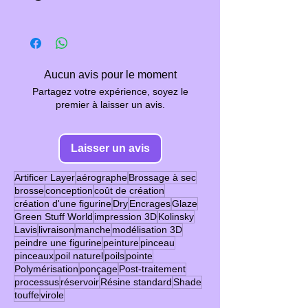
l'ouvrir sur place.
SONT FAITES POUR
l'étranger
) .
modèles réduits, les figurines et
#figurine #figurine collection
L'EXPOSITION !
les statues, mais aussi les
En cas de dégâts ou de casse
#figurine resine #diorama
Soit environ 1 mois pour une
cartes.
de votre (vos) figurine(s)
il faut
#impression 3D #
En effet la résine brute peut
figurine brute et 2 mois pour
Aucun avis pour le moment
faire IMPERATIVEMENT
dégager une odeur particulière.
une figurine peinte
Une échelle est le rapport entre
Partagez votre expérience, soyez le
constater par écrit
, et
Elle peut aussi travailler à
premier à laisser un avis.
la mesure de sa représentation
éventuellement des photos, le
l'exposition au soleil ( UV) et se
Option d'expedition
(carte géographique, maquette,
livreur du colis.
fissurer voire exploser (!).
Laisser un avis
etc.) et la mesure d'un objet réel.
les figurines brutes présentent
Il existe 3 options d'expedition :
Elle est exprimée par une valeur
Sans ce constat nous ne
Artificer Layer
aérographe
Brossage à sec
des trous pour évacuer les gaz
numérique, généralement sous
brosse
conception
coût de création
pourrons pas effectuer
qui se forment avant que celle-
création d'une figurine
Dry
Encrages
Glaze
Sans aucune option
- La
la forme d'une fraction.
d'échange ou de
Green Stuff World
impression 3D
Kolinsky
ci soit recouverte de peinture.
commande est envoyées dans
Ainsi l'échelle 1/1 correspond à
Lavis
livraison
manche
modélisation 3D
remboursement de votre
peindre une figurine
peinture
pinceau
un carton solide et protégée
la taille réelle originale et
commande (c’est.f. Conditions
Il reste à la charge des
pinceaux
poil naturel
poils
pointe
avec du papier bulle ainsi que
l'échelle 1/2 à la moitié de la
Générales)
Polymérisation
ponçage
Post-traitement
acheteurs de les poncer
et de
bloquée avec un rembourrage
processus
réservoir
Résine standard
Shade
taille réelle.
les préparer avant la peinture.
touffe
virole
de papier / morceaux de