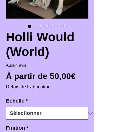
Holli Would
(World)
Aucun avis
Prix promotio
À partir de
50,00€
Délais de Fabrication
Echelle
*
Finition
*