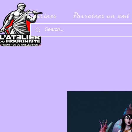
Figurines
Parrainer un ami