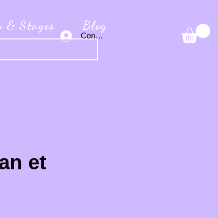
s & Stages
Blog
Connexion
an et