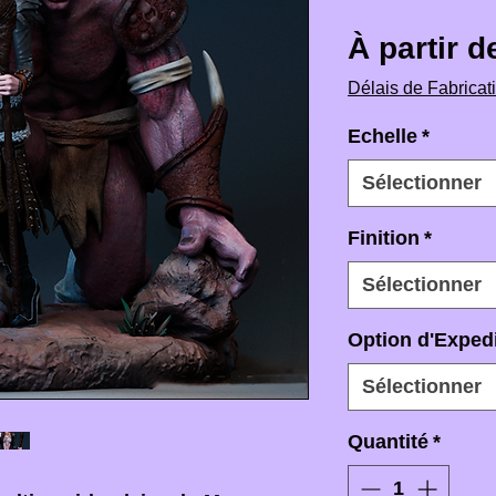
À partir 
Délais de Fabricat
Echelle
*
Sélectionner
Finition
*
Sélectionner
Option d'Expedi
Sélectionner
Quantité
*