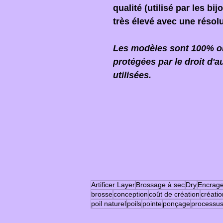
qualité (utilisé par les bi
très élevé avec une résol
Les modèles sont 100% ori
protégées par le droit d'a
utilisées.
Artificer Layer
Brossage à sec
Dry
Encrag
brosse
conception
coût de création
créatio
poil naturel
poils
pointe
ponçage
processu