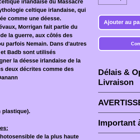
celtique irlandaise du Massacre
thologie celtique irlandaise, qui
érée comme une déesse.
Ajouter au pa
évaux, Morrigan fait partie du
de la guerre, aux côtés des
u parfois Nemain. Dans d'autres
Com
et Badb sont utilisés
gner la déesse irlandaise de la
tes deux décrites comme des
Délais & O
 Danann
Livraison
Délais de livr
AVERTISS
 plastique).
Les délais de l
Lorsque vous 
Important 
des délais max
il est PRIMORD
es:
4 semaines
), 
devant le fact
photosensible de la plus haute
Les figurines 