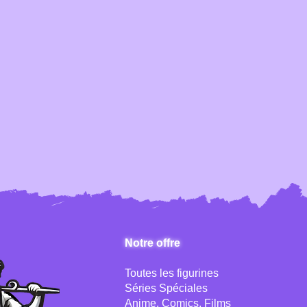
Notre offre
Toutes les figurines
Séries Spéciales
Anime, Comics, Films