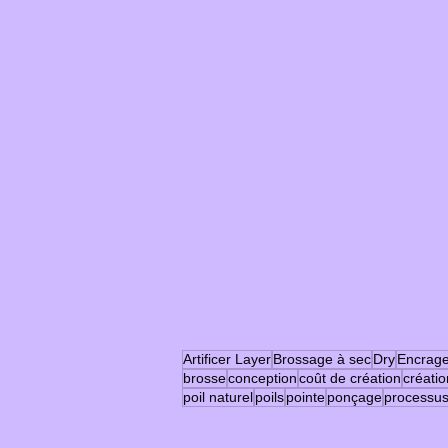
Artificer Layer
Brossage à sec
Dry
Encrag
brosse
conception
coût de création
créatio
poil naturel
poils
pointe
ponçage
processu