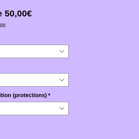
Prix promotionnel
de
50,00€
ion
tion (protections)
*