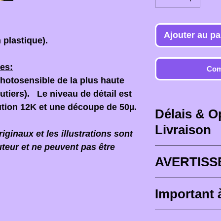
Ajouter au pa
 plastique).
es:
Com
photosensible de la plus haute
joutiers). Le niveau de détail est
ution 12K et une découpe de 50µ.
Délais & O
Livraison
ginaux et les illustrations sont
uteur et ne peuvent pas être
Délais de livr
AVERTISS
Les délais de l
Lorsque vous 
Important 
des délais max
il est PRIMORD
4 semaines
), 
devant le fact
Les figurines 