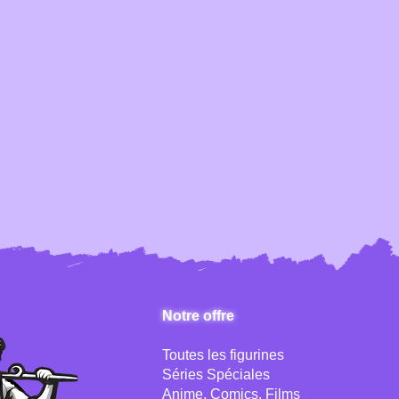
Notre offre
Toutes les figurines
Séries Spéciales
Anime, Comics, Films