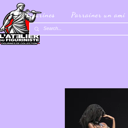
Figurines
Parrainer un ami