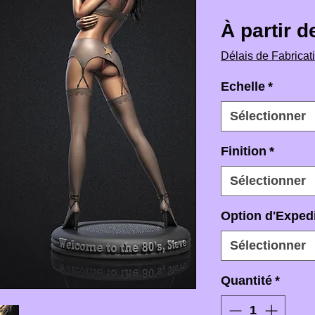
À partir 
Délais de Fabricat
Echelle
*
Sélectionner
Finition
*
Sélectionner
Option d'Expedi
Sélectionner
Quantité
*