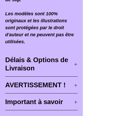
Les modèles sont 100%
originaux et les illustrations
sont protégées par le droit
d'auteur et ne peuvent pas être
utilisées.
Délais & Options de
Livraison
Délais de livraison
AVERTISSEMENT !
Les délais de livraison
Lorsque vous recevez votre
Important à savoir
correspondent à des délais
commande,
il est PRIMORDIAL
maximum de conception (
3 à 4
d'ouvrir votre colis devant le
Les figurines Brutes (non