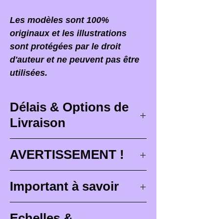
Les modèles sont 100%
originaux et les illustrations
sont protégées par le droit
d'auteur et ne peuvent pas être
utilisées.
Délais & Options de
Livraison
Délais de livraison
AVERTISSEMENT !
Les délais de livraison
Lorsque vous recevez votre
Important à savoir
correspondent à des délais
commande,
il est PRIMORDIAL
maximum de conception (
3 à 4
d'ouvrir votre colis devant le
Les figurines Brutes (non
semaines
), de peinture pour les
Echelles &
facteur
ou le transporteur qui