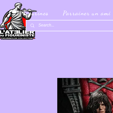
Figurines
Parrainer un ami