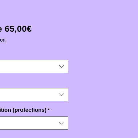
Prix promotionnel
de
65,00€
ion
tion (protections)
*