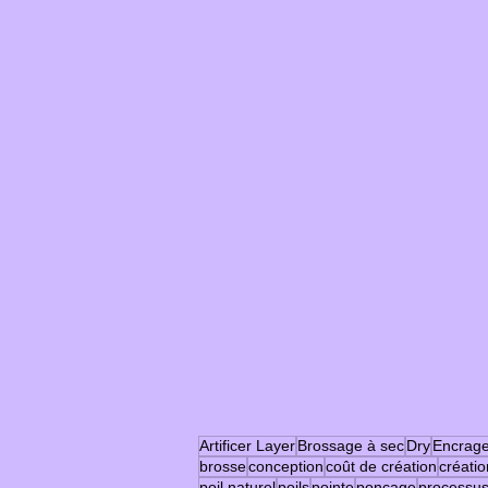
Artificer Layer
Brossage à sec
Dry
Encrag
brosse
conception
coût de création
créatio
poil naturel
poils
pointe
ponçage
processu