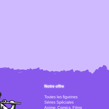
Notre offre
Toutes les figurines
Séries Spéciales
Anime, Comics, Films