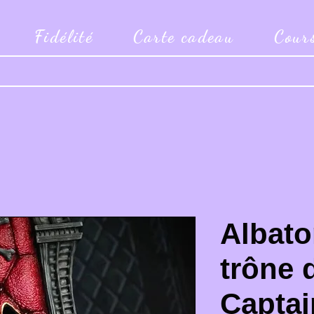
Fidélité
Carte cadeau
Cour
Albator
trône 
Captai