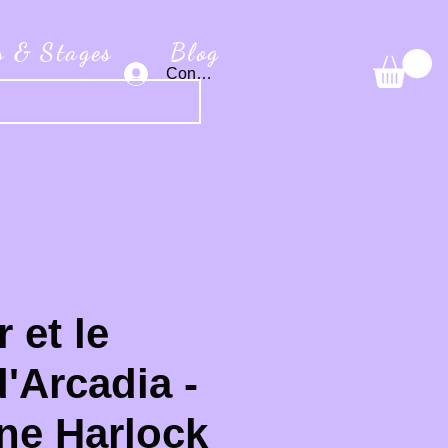
s & Stages
Blog
Connexion
 et le
d'Arcadia -
ne Harlock