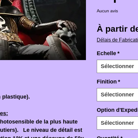
Aucun avis
À partir 
Délais de Fabricat
Echelle
*
Sélectionner
Finition
*
Sélectionner
 plastique).
Option d'Expedi
es:
photosensible de la plus haute
Sélectionner
joutiers). Le niveau de détail est