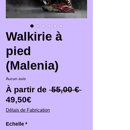
Walkirie à
pied
(Malenia)
Aucun avis
Prix original
À partir de
 55,00 € 
Prix promotionnel
49,50€
Délais de Fabrication
Echelle
*