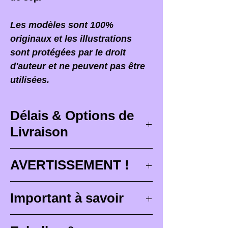
Les modèles sont 100%
originaux et les illustrations
sont protégées par le droit
d'auteur et ne peuvent pas être
utilisées.
Délais & Options de
Livraison
Délais de livraison
AVERTISSEMENT !
Les délais de livraison
Lorsque vous recevez votre
Important à savoir
correspondent à des délais
commande,
il est PRIMORDIAL
maximum de conception (
3 à 4
d'ouvrir votre colis devant le
Les figurines Brutes (non
semaines
), de peinture pour les