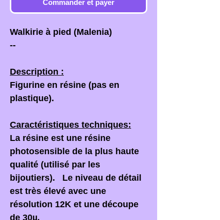
Commander et payer
Walkirie à pied (Malenia)
--
Description :
Figurine en résine (pas en
plastique).
Caractéristiques techniques:
La résine est une résine
photosensible de la plus haute
qualité (utilisé par les
bijoutiers). Le niveau de détail
est très élevé avec une
résolution 12K et une découpe
de 30µ.