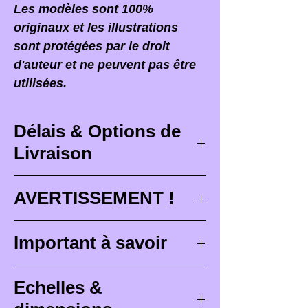
Les modèles sont 100%
originaux et les illustrations
sont protégées par le droit
d'auteur et ne peuvent pas être
utilisées.
Délais & Options de
Livraison
Délais de livraison
AVERTISSEMENT !
Les délais de livraison
Lorsque vous recevez votre
Important à savoir
correspondent à des délais
commande,
il est PRIMORDIAL
maximum de conception (
3 à 4
d'ouvrir votre colis devant le
Les figurines Brutes (non
semaines
), de peinture pour les
Echelles &
facteur
ou le transporteur qui
peintes)
sont prévues pour être
figurine peintes (
4 à 6
vous le remet ! Si vous le