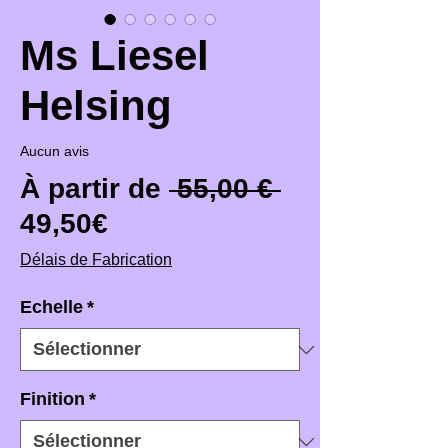
Ms Liesel
Helsing
Aucun avis
Prix original
À partir de
 55,00 € 
Prix promotionnel
49,50€
Délais de Fabrication
Echelle
*
Finition
*