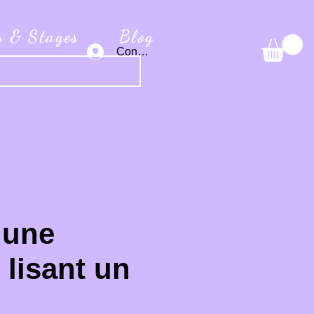
s & Stages
Blog
Connexion
 une
lisant un