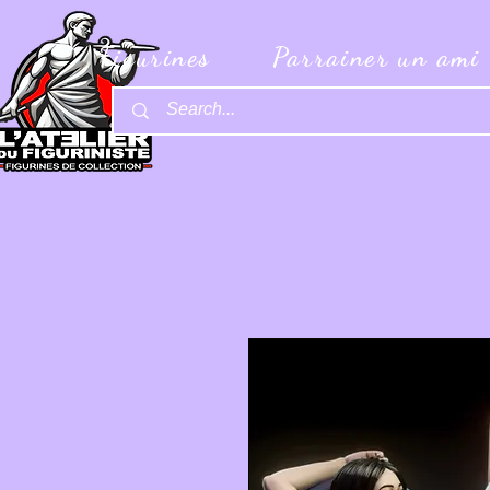
Figurines
Parrainer un ami