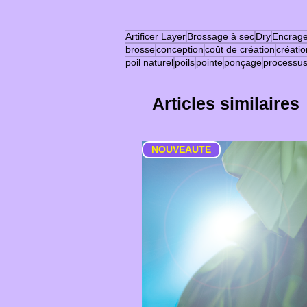
Artificer Layer
Brossage à sec
Dry
Encrag
brosse
conception
coût de création
créatio
poil naturel
poils
pointe
ponçage
processu
Articles similaires
NOUVEAUTE