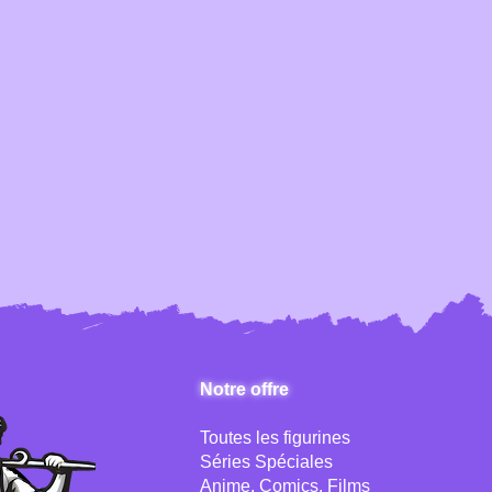
Notre offre
Toutes les figurines
Séries Spéciales
Anime, Comics, Films