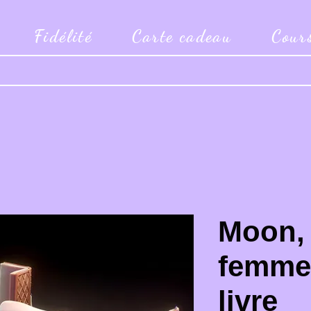
Fidélité
Carte cadeau
Cour
Moon,
femme 
livre