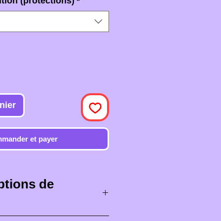
tion (protections)
*
nier
mander et payer
ptions de