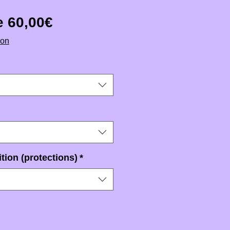
Prix promotionnel
de
60,00€
ion
tion (protections)
*