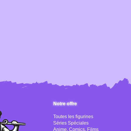
Notre offre
Toutes les figurines
Séries Spéciales
Anime, Comics, Films