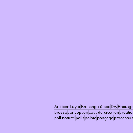
Artificer Layer
Brossage à sec
Dry
Encrag
brosse
conception
coût de création
créatio
poil naturel
poils
pointe
ponçage
processu