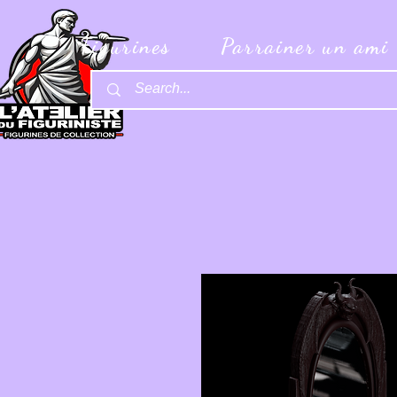
Figurines
Parrainer un ami