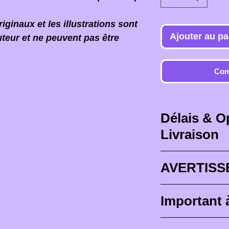
ginaux et les illustrations sont
Ajouter au pa
uteur et ne peuvent pas être
Com
Délais & O
Livraison
Délais de livr
AVERTISS
Les délais de l
Lorsque vous 
Important 
des délais max
il est PRIMORD
4 semaines
), 
devant le fact
Les figurines 