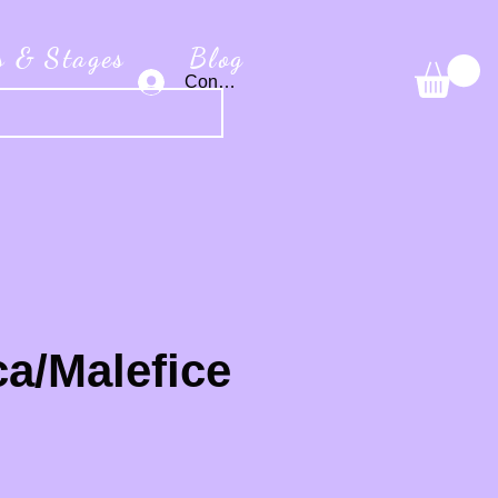
s & Stages
Blog
Connexion
ca/Malefice