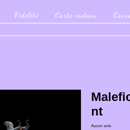
Fidélité
Carte cadeau
Cour
Malefi
nt
Aucun avis