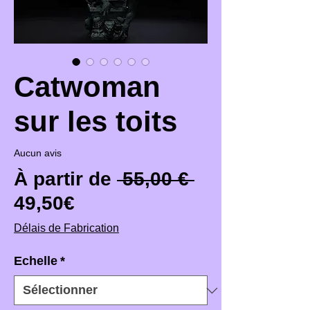
Catwoman
sur les toits
Aucun avis
Prix original
À partir de
 55,00 € 
Prix promotionnel
49,50€
Délais de Fabrication
Echelle
*