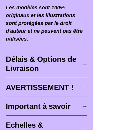
Les modèles sont 100%
originaux et les illustrations
sont protégées par le droit
d'auteur et ne peuvent pas être
utilisées.
Délais & Options de
Livraison
Délais de livraison
AVERTISSEMENT !
Les délais de livraison
Lorsque vous recevez votre
Important à savoir
correspondent à des délais
commande,
il est PRIMORDIAL
maximum de conception (
3 à 4
d'ouvrir votre colis devant le
Les figurines Brutes (non
semaines
), de peinture pour les
Echelles &
facteur
ou le transporteur qui
peintes)
sont prévues pour être