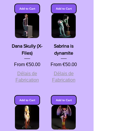
Add to Cart
Add to Cart
Dana Skully (X-
Sabrina is
Files)
dynamite
Sale Price
Sale Price
From
€50.00
From
€50.00
Délais de
Délais de
Fabrication
Fabrication
Add to Cart
Add to Cart