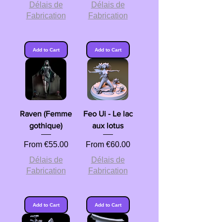
Délais de
Délais de
Fabrication
Fabrication
Add to Cart
Add to Cart
Raven (Femme
Feo Ui - Le lac
gothique)
aux lotus
Sale Price
Sale Price
From
€55.00
From
€60.00
Délais de
Délais de
Fabrication
Fabrication
Add to Cart
Add to Cart