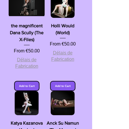
the magnificent
Holli Would
Dana Scully (The
(World)
X-Files)
Sale Price
From
€50.00
Sale Price
From
€50.00
Délais de
Fabrication
Délais de
Fabrication
Add to Cart
Add to Cart
Katya Kazanova
Anck Su Namun