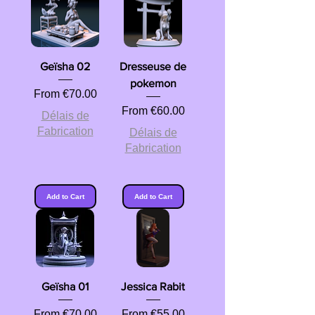
Geïsha 02
Dresseuse de
pokemon
Sale Price
From
€70.00
Sale Price
From
€60.00
Délais de
Fabrication
Délais de
Fabrication
Add to Cart
Add to Cart
Geïsha 01
Jessica Rabit
Sale Price
Sale Price
From
€70.00
From
€55.00