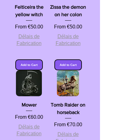
Feiticeira the
Zissa the demon
yellow witch
on her colon
Sale Price
Sale Price
From
€50.00
From
€50.00
Délais de
Délais de
Fabrication
Fabrication
Add to Cart
Add to Cart
Mower
Tomb Raider on
horseback
Sale Price
From
€60.00
Sale Price
From
€70.00
Délais de
Fabrication
Délais de