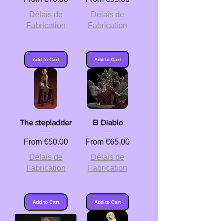
Délais de
Délais de
Fabrication
Fabrication
Add to Cart
Add to Cart
The stepladder
El Diablo
Sale Price
Sale Price
From
€50.00
From
€65.00
Délais de
Délais de
Fabrication
Fabrication
Add to Cart
Add to Cart