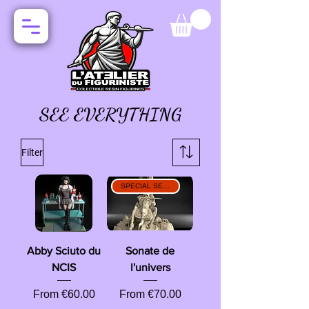
SEE EVERYTHING
Filter
SPECIAL SERIES
Abby Sciuto du
Sonate de
NCIS
l'univers
Sale Price
Sale Price
From
€60.00
From
€70.00