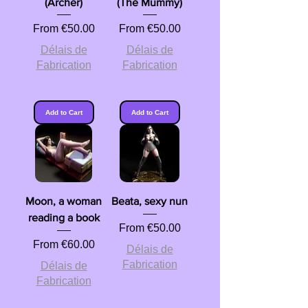
(Archer)
(The Mummy)
Sale Price
Sale Price
From
€50.00
From
€50.00
Délais de
Délais de
Fabrication
Fabrication
Add to Cart
Add to Cart
Moon, a woman
Beata, sexy nun
reading a book
Sale Price
From
€50.00
Sale Price
From
€60.00
Délais de
Fabrication
Délais de
Fabrication