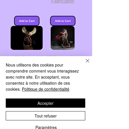
Fabrication
Add to Cart
Add to Cart
Walkirie on
Walkirie on foot
Nous utilisons des cookies pour
horseback
(Malenia)
comprendre comment vous interagissez
Sale Price
Regular Price
Sale Price
€55.00
From
€70.00
From
€49.50
avec notre site. En acceptant, vous
consentez à notre utilisation de ces
Délais de
Délais de
cookies.
Politique de confidentialité
Fabrication
Fabrication
Accepter
Add to Cart
Add to Cart
Tout refuser
Paramètres