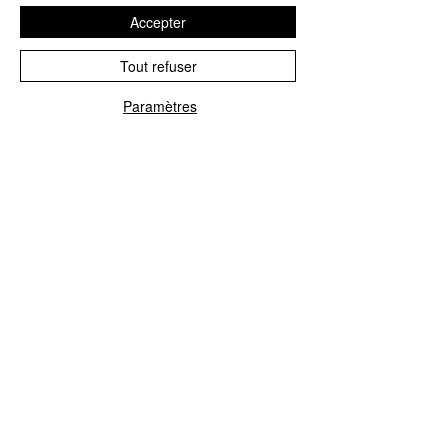
Accepter
Astérix
Popeye
Tout refuser
Paramètres
Voir plus
Notre offre
Toutes les figurines
Séries Spéciales
Anime, Comics, Films
Fantasy, Fantastique, ...
Épouvante, Horreur,...
Animaux de compagnie
Bijoux
Coquines (-16)