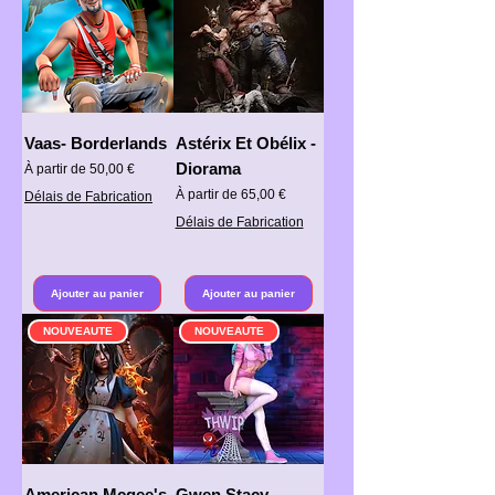
Vaas- Borderlands
Astérix Et Obélix -
Diorama
Prix promotionnel
À partir de
50,00 €
Prix promotionnel
À partir de
65,00 €
Délais de Fabrication
Délais de Fabrication
Ajouter au panier
Ajouter au panier
NOUVEAUTE
NOUVEAUTE
American Mcgee's
Gwen Stacy