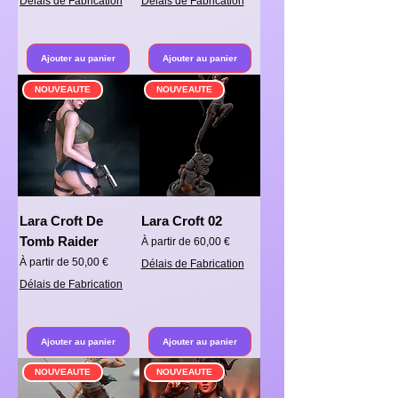
Délais de Fabrication
Délais de Fabrication
Ajouter au panier
Ajouter au panier
NOUVEAUTE
NOUVEAUTE
Lara Croft De
Lara Croft 02
Tomb Raider
Prix promotionnel
À partir de
60,00 €
Prix promotionnel
À partir de
50,00 €
Délais de Fabrication
Délais de Fabrication
Ajouter au panier
Ajouter au panier
NOUVEAUTE
NOUVEAUTE