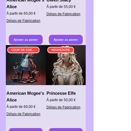
Alice
Prix promotionnel
À partir de
55,00 €
Prix promotionnel
À partir de
65,00 €
Délais de Fabrication
Délais de Fabrication
Ajouter au panier
Ajouter au panier
COUP DE COEUR
NOUVEAUTE
American Mcgee's
Princesse Elfe
Alice
Prix promotionnel
À partir de
50,00 €
Prix promotionnel
À partir de
60,00 €
Délais de Fabrication
Délais de Fabrication