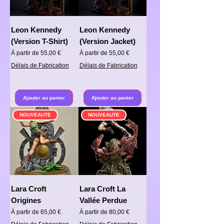
Leon Kennedy
Leon Kennedy
(Version T-Shirt)
(Version Jacket)
Prix promotionnel
Prix promotionnel
À partir de
55,00 €
À partir de
55,00 €
Délais de Fabrication
Délais de Fabrication
Ajouter au panier
Ajouter au panier
NOUVEAUTE
NOUVEAUTE
Lara Croft
Lara Croft La
Origines
Vallée Perdue
Prix promotionnel
Prix promotionnel
À partir de
65,00 €
À partir de
80,00 €