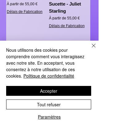
Sucette - Juliet
Prix promotionnel
À partir de
55,00 €
Starling
Délais de Fabrication
Prix promotionnel
À partir de
55,00 €
Délais de Fabrication
Ajouter au panier
Ajouter au panier
Nous utilisons des cookies pour
comprendre comment vous interagissez
SERIE SPECIALE
avec notre site. En acceptant, vous
consentez à notre utilisation de ces
cookies.
Politique de confidentialité
Accepter
Tête De Pyramide
Indiana Jones
Tout refuser
Prix promotionnel
Prix promotionnel
À partir de
50,00 €
À partir de
55,00 €
Paramètres
Délais de Fabrication
Délais de Fabrication
Ajouter au panier
Ajouter au panier