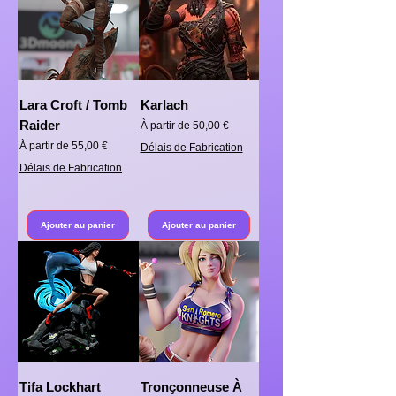
Lara Croft / Tomb
Karlach
Raider
Prix promotionnel
À partir de
50,00 €
Prix promotionnel
À partir de
55,00 €
Délais de Fabrication
Délais de Fabrication
Ajouter au panier
Ajouter au panier
Tifa Lockhart
Tronçonneuse À