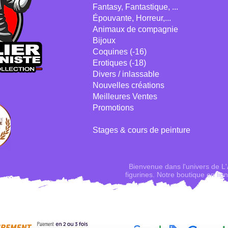
Fantasy, Fantastique, ...
Épouvante, Horreur,...
Animaux de compagnie
Bijoux
Coquines (-16)
Erotiques (-18)
Divers / inlassable
Nouvelles créations
Meilleures Ventes
Promotions
Stages & cours de peinture
Bienvenue dans l'univers de L'At
figurines. Notre boutique en lig
figurines , vous n'aurez que l'
aux franchises de films,