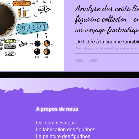
Analyse des coûts lié
figurine collector : e
un voyage fantastiq
De l'idée à la figurine tangib
figurine collector La création
processus fascinant qui...
A propos de nous
Qui sommes nous
La fabrication des figurines
La peinture des figurines