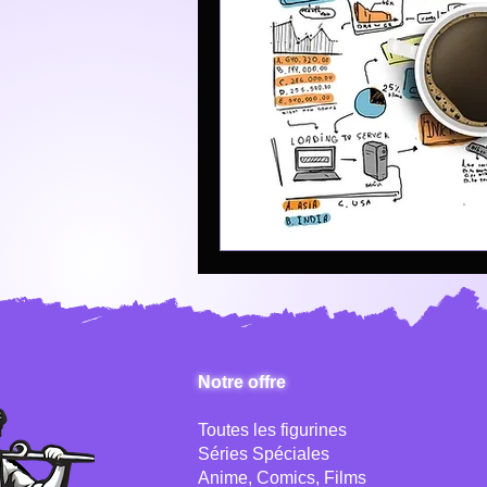
Notre offre
Toutes les figurines
Séries Spéciales
Anime, Comics, Films