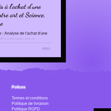
s à l'achat d'une
ntre art et Science,
ue
le : Analyse de l'achat d'une
 d'une figurine est un
Polices
Termes et conditions
Politique de livraison
Politique RGPD