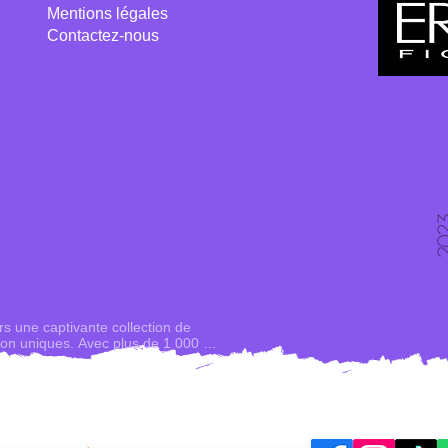
Mentions légales
Contactez-nous
rs une captivante collection de 
ion uniques. Avec plus de 1 000 
ques, des royaumes fantastiques 
ts et à tous les budgets.