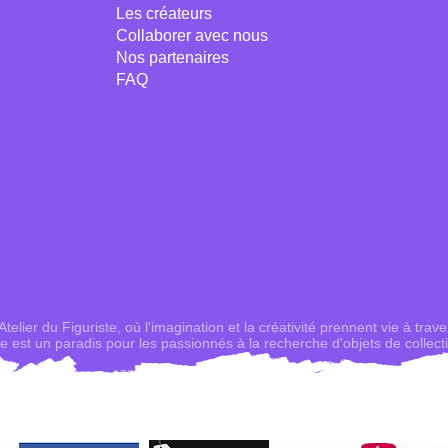
Les créateurs
Collaborer avec nous
Nos partenaires
FAQ
elier du Figuriste, où l'imagination et la créativité prennent vie à trave
ne est un paradis pour les passionnés à la recherche d'objets de collect
embarras du choix. Des personnages d'anime aux super-héros emblémati
 notre gamme diversifiée répond à toutes les passions, à tous les intérê