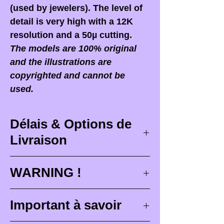
(used by jewelers). The level of
detail is very high with a 12K
resolution and a 50µ cutting.
The models are 100% original
and the illustrations are
copyrighted and cannot be
used.
Délais & Options de
Livraison
Délais de livraison
WARNING !
Les délais de livraison
When you receive your order,
it
Important à savoir
correspondent à des délais
is ESSENTIAL to open your
maximum de conception (
3 à 4
package in front of the